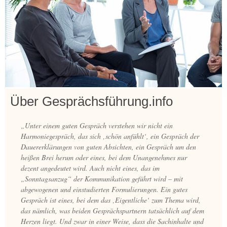
Über Gesprächsführung.info
„Unter einem guten Gespräch verstehen wir nicht ein
Harmoniegespräch, das sich ‚schön anfühlt‘, ein Gespräch der
Dauererklärungen von guten Absichten, ein Gespräch um den
heißen Brei herum oder eines, bei dem Unangenehmes nur
dezent angedeutet wird. Auch nicht eines, das im
„Sonntagsanzug“ der Kommunikation geführt wird – mit
abgewogenen und einstudierten Formulierungen. Ein gutes
Gespräch ist eines, bei dem das ‚Eigentliche‘ zum Thema wird,
das nämlich, was beiden Gesprächspartnern tatsächlich auf dem
Herzen liegt. Und zwar in einer Weise, dass die Sachinhalte und