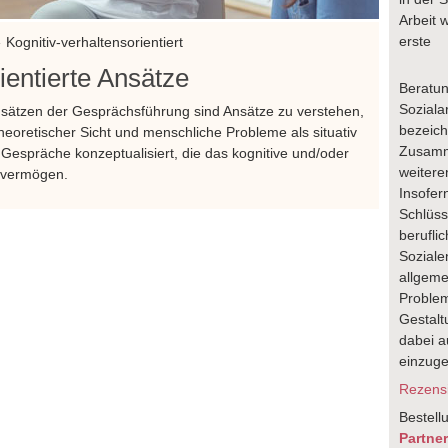
Arbeit 
erste
Kognitiv-verhaltensorientiert
ientierte Ansätze
Beratun
Soziala
Ansätzen der Gesprächsführung sind Ansätze zu verstehen,
bezeich
eoretischer Sicht und menschliche Probleme als situativ
Zusamm
n Gespräche konzeptualisiert, die das kognitive und/oder
weitere
n vermögen.
Insofer
Schlüsse
berufli
Soziale
allgeme
Problem
Gestalt
dabei au
einzug
Rezensi
Bestell
Partne