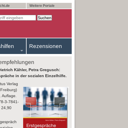
cht.de
Weitere Portale
shilfen
Rezensionen
empfehlungen
ietrich Kähler, Petra Gregusch:
präche in der sozialen Einzelhilfe.
us Verlag
Freiburg)
. Auflage.
78-3-7841-
 24,90
tgespräch
Sozialen