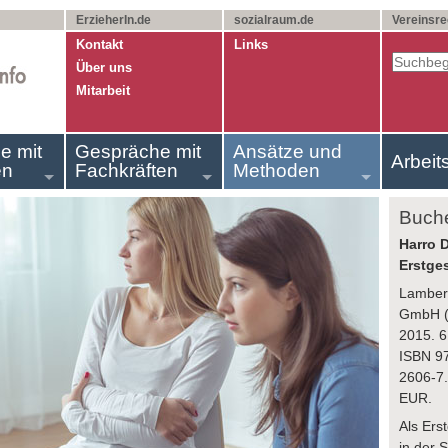
ErzieherIn.de
sozialraum.de
Vereinsre
Kontakt
Links
Über uns
Mitarbeit
e mit
Gespräche mit
Ansätze und
Arbeit
en
Fachkräften
Methoden
Buch
Harro D
Erstges
Lambert
GmbH (
2015. 6
ISBN 9
2606-7.
EUR.
Als Ers
in der 