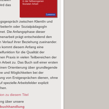
wird das
gsgespräch zwischen KlientIn und
rbeiterIn oder SozialpädagogIn
net. Die Anfangsphase dieser
enarbeit prägt entscheidend den
n Verlauf ihrer Beziehung zueinander.
n kommt diesem Anfang eine
lfunktion für die Qualität der
chen Praxis in vielen Teilbereichen der
n Arbeit zu. Das Buch soll einer ersten
inen Orientierung über grundlegende
e und Möglichkeiten bei der
ung von Erstgesprächen dienen, ohne
f spezielle Arbeitsfelder explizit
ehen.
on zu diesem Titel
ung über unsere
rbuchhandlung