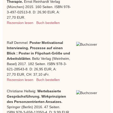
Therapie.
Ernst Reinhardt Verlag
(München) 2015. 160 Seiten. ISBN 978-
3-497-02513-8. D: 26,90 EUR, A:
27,70 EUR.
Rezension lesen
Buch bestellen
Ralf Demmel:
Poster Motivational
Interviewing. Prozesse auf einen
Blick : Poster in Flipchart-Größe und
Arbeitsblätter.
Beltz Verlag (Weinheim,
Basel) 2017. 182 Seiten. ISBN 978-3-
621-28543-8. D: 26,95 EUR, A:
27,70 EUR, CH: 37,10 sFr.
Rezension lesen
Buch bestellen
Christiane Hellwig:
Wertebasierte
Gesprächsführung. Wirkprinzipien
des Personzentrierten Ansatzes.
Springer (Berlin) 2016. 47 Seiten.
ISBN 978-3-658-12050-4. D: 9,99 EUR,