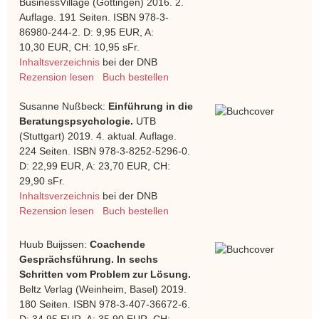
BusinessVillage (Göttingen) 2016. 2.
Auflage. 191 Seiten. ISBN 978-3-
86980-244-2. D: 9,95 EUR, A:
10,30 EUR, CH: 10,95 sFr.
Inhaltsverzeichnis
bei der DNB
Rezension lesen
Buch bestellen
Susanne Nußbeck:
Einführung in die
Beratungspsychologie.
UTB
(Stuttgart) 2019. 4. aktual. Auflage.
224 Seiten. ISBN 978-3-8252-5296-0.
D: 22,99 EUR, A: 23,70 EUR, CH:
29,90 sFr.
Inhaltsverzeichnis
bei der DNB
Rezension lesen
Buch bestellen
Huub Buijssen:
Coachende
Gesprächsführung. In sechs
Schritten vom Problem zur Lösung.
Beltz Verlag (Weinheim, Basel) 2019.
180 Seiten. ISBN 978-3-407-36672-6.
D: 34,95 EUR, A: 35,90 EUR, CH: