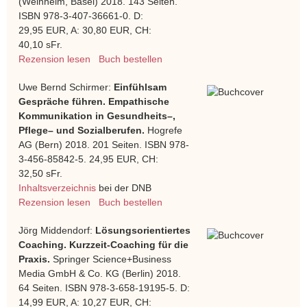
(Weinheim, Basel) 2018. 143 Seiten.
ISBN 978-3-407-36661-0. D:
29,95 EUR, A: 30,80 EUR, CH:
40,10 sFr.
Rezension lesen
Buch bestellen
Uwe Bernd Schirmer:
Einfühlsam
Gespräche führen. Empathische
Kommunikation in Gesundheits–,
Pflege– und Sozialberufen.
Hogrefe
AG (Bern) 2018. 201 Seiten. ISBN 978-
3-456-85842-5. 24,95 EUR, CH:
32,50 sFr.
Inhaltsverzeichnis
bei der DNB
Rezension lesen
Buch bestellen
Jörg Middendorf:
Lösungsorientiertes
Coaching. Kurzzeit-Coaching für die
Praxis.
Springer Science+Business
Media GmbH & Co. KG (Berlin) 2018.
64 Seiten. ISBN 978-3-658-19195-5. D:
14,99 EUR, A: 10,27 EUR, CH: