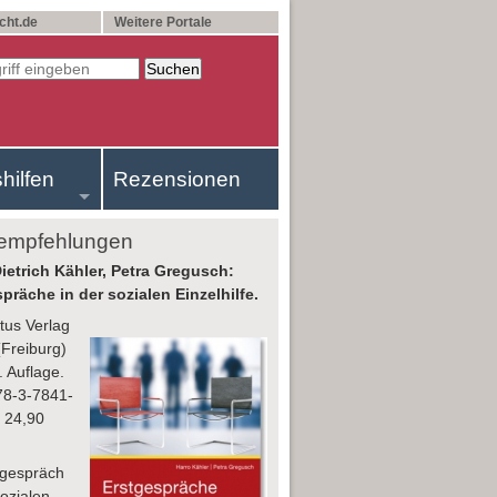
cht.de
Weitere Portale
shilfen
Rezensionen
empfehlungen
ietrich Kähler, Petra Gregusch:
präche in der sozialen Einzelhilfe.
us Verlag
Freiburg)
. Auflage.
78-3-7841-
 24,90
tgespräch
Sozialen