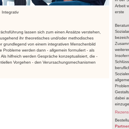
Arbeit 
erste
Integrativ
Beratun
Soziala
rächsführung lassen sich zum einen Ansätze verstehen,
bezeich
ausgehend ihr theoretisches und/oder methodisches
Zusamm
ber grundlegend von einem integrativen Menschenbild
weitere
Probleme werden dann - allgemein formuliert - als
Insofer
 Als hilfreich werden Gespräche konzeptualisiert, die -
Schlüsse
ntiellen Vorgehen - den Verursachungsmechanismen
berufli
Soziale
allgeme
Problem
Gestalt
dabei au
einzug
Rezensi
Bestell
Partne