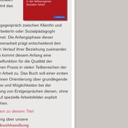
wird das
gsgespräch zwischen KlientIn und
rbeiterIn oder SozialpädagogIn
net. Die Anfangsphase dieser
enarbeit prägt entscheidend den
n Verlauf ihrer Beziehung zueinander.
n kommt diesem Anfang eine
lfunktion für die Qualität der
chen Praxis in vielen Teilbereichen der
n Arbeit zu. Das Buch soll einer ersten
inen Orientierung über grundlegende
e und Möglichkeiten bei der
ung von Erstgesprächen dienen, ohne
f spezielle Arbeitsfelder explizit
ehen.
on zu diesem Titel
ung über unsere
rbuchhandlung