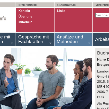
ErzieherIn.de
sozialraum.de
Vereinsre
Kontakt
Links
Über uns
Mitarbeit
e mit
Gespräche mit
Ansätze und
Arbeit
en
Fachkräften
Methoden
Buch
Harro D
Erstges
Lambert
GmbH (
2015. 6
ISBN 9
2606-7.
EUR.
Als Ers
in der 