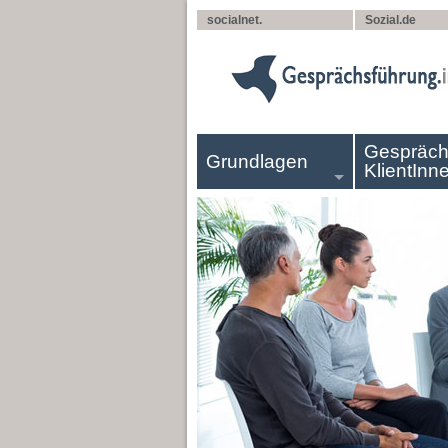
socialnet.
Sozial.de
Gespräch
Grundlagen
KlientInn