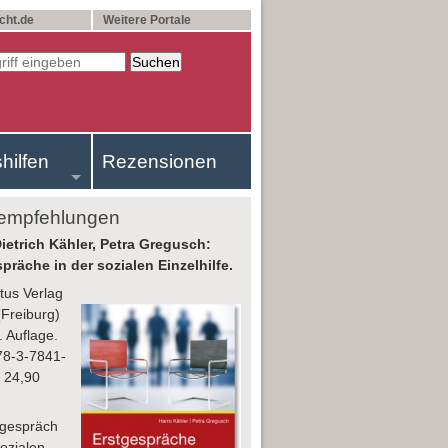
cht.de
Weitere Portale
shilfen
Rezensionen
empfehlungen
ietrich Kähler, Petra Gregusch:
präche in der sozialen Einzelhilfe.
us Verlag
Freiburg)
. Auflage.
78-3-7841-
 24,90
tgespräch
Sozialen