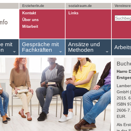
ErzieherIn.de
sozialraum.de
Vereinsre
Kontakt
Links
Über uns
Mitarbeit
e mit
Gespräche mit
Ansätze und
Arbeit
en
Fachkräften
Methoden
Buch
Harro D
Erstges
Lambert
GmbH (
2015. 6
ISBN 9
2606-7.
EUR.
Als Ers
in der 