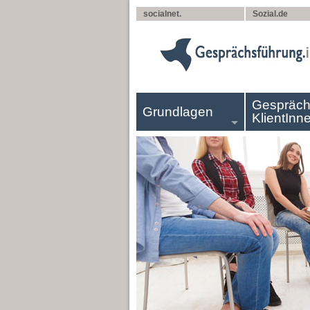
socialnet.
Sozial.de
Gespräch
Grundlagen
KlientInn