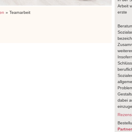
Arbeit 
erste
ten
Teamarbeit
Beratun
Soziala
bezeich
Zusamm
weitere
Insofer
Schlüsse
berufli
Soziale
allgeme
Problem
Gestalt
dabei au
einzug
Rezensi
Bestell
Partne